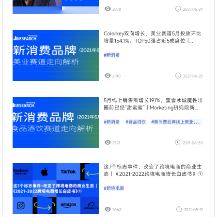
2078
2021-06-24
Colorkey双向增长，美业赛道5月投放环比
增量154.1%、TOP50强占近5成席位 |
Morketing研究院新消费观察
#新消费
2190
2021-06-25
5月线上销售额增长191%，蜜雪冰城魔性出
圈前已经“甜蜜蜜” | Morketing研究院新消
费观察
#新消费
#食品酒饮
#新消费品牌线上商业价值
分析矩阵
2371
2021-06-30
这7个标志事件，改变了跨境电商的商业生
态 | 《2021-2022跨境电商增长白皮书》①
#跨境电商
2068
2021-08-12