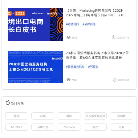
​【重磅】Morketing研究院发布《2021-
2022跨境出口电商增长白皮书》，SHIEN
占TOP50热门独立站总流量超四成
#跨境出口
#品牌出海
2333
2021-09-16
28家中国营销服务机构上市公司2021Q3营
收榜单：超6成企业实现营收同比增长
#营销服务机构
#营收
2728
2021-12-21
热门词条
营销
品牌
出海
第八届灵眸大赏
新消费
MS2023
品牌出海
MarTech
游戏
电商