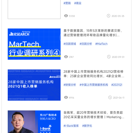
#营销
#商业
3338
2020-05-25
基于数据基因，15年5次革新的赛诺贝斯，
通过营销管理闭环帮助品牌量化增长|
Morketing研究院MarTech行业调研04期
#归因领域
#归因分析
#MarTech
2747
2020-09-01
28家中国上市营销服务机构2021Q1营收榜
单：23家企业营收同比增长，4家企业转型
｜Morketing研究院榜单
#财报分析
#中国上市营销服务机构
#2021Q1
4916
2021-06-11
翁佩军，超20年营销技术经验，曾负责超
20亿采买量业务的增长管理｜Morketing i-
Bank智库成员01期
#i-Bank智库
#数字化