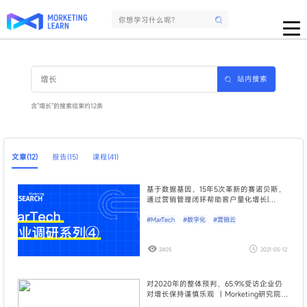
站内搜索
含"增长"的搜索结果约12条
文章(12)
报告(15)
课程(41)
基于数据基因，15年5次革新的赛诺贝斯，
通过营销管理闭环帮助客户量化增长|
Morketing研究院MarTech行业调研04期
#MarTech
#数字化
#营销云
2405
2021-05-12
对2020年的整体预判，65.9%受访企业仍
对增长保持谨慎乐观 ｜Morketing研究院
《2020年度营销服务机构手册》①