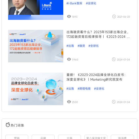
#i-Bank智库
#全球化
1893
2021-06-23
出海融资看什么？2023年153家出海企业，
172起融资背后规律探寻｜《2023-2024 品
牌全球化白皮书》解读01期
#出海
#融资
#全球化
3960
2024-01-04
重磅！《2023-2024品牌全球化白皮书：
深度全球化》｜Morketing研究院发布
#出海
#跨境电商
#全球化
2500
2024-01-04
热门词条
营销
品牌
出海
第八届灵眸大赏
新消费