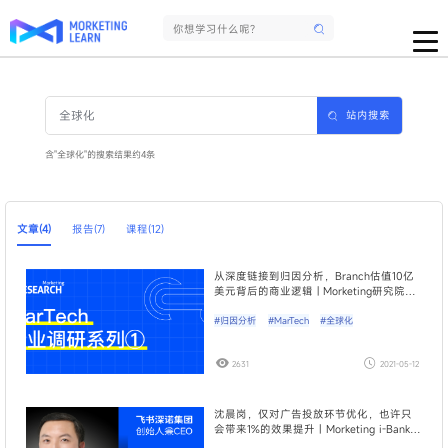
站内搜索
含"全球化"的搜索结果约4条
文章(4)
报告(7)
课程(12)
从深度链接到归因分析，Branch估值10亿
美元背后的商业逻辑 | Morketing研究院
MarTech行业调研01期
#归因分析
#MarTech
#全球化
2631
2021-05-12
沈晨岗，仅对广告投放环节优化，也许只
会带来1%的效果提升｜Morketing i-Bank智
库访谈08期