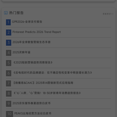
热门报告
查看更多>>
1
GPR2026-全球支付报告
2
Pinterest Predicts 2026 Trend Report
3
2026年全球数智营销生态手册
4
2025灵眸年鉴
5
《2025短剧营销趋势洞察报告》
6
《后电视时代的品牌建设：在不确定性和变革中释放增长潜力》
7
【微播易&CAAC】2025年AI营销新范式应用指南
8
《“心”人群，“心”营销！18-30岁新青年消费趋势报告》
9
2025京东服饰春夏趋势白皮书
10
PEAKS出海经营方法论白皮书