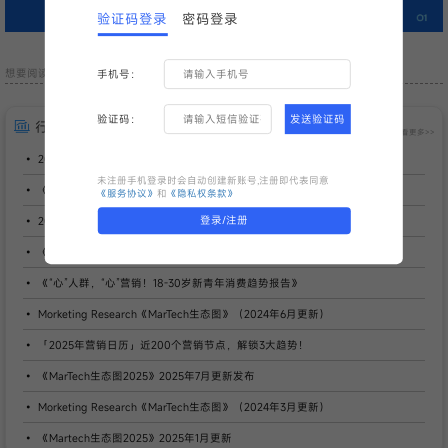
验证码登录
密码登录
想要阅读完整版报告内容，请点击下载。
手机号：
验证码：
发送验证码
行业数据
查看更多>>
2024-2025品牌全球化白皮书：品牌力与本土化共振
未注册手机登录时会自动创建新账号,注册即代表同意
《2024年中国“好品牌”实践白皮书》
《服务协议》
和
《隐私权条款》
登录/注册
2024 Marketing Technology Landscape 营销技术全景图
《2023-2024 品牌全球化白皮书：深度全球化》
《“心”人群，“心”营销！18-30岁新青年消费趋势报告》
Morketing Research《MarTech生态图》（2024年6月更新）
「2025年营销日历」近200个营销节点，解锁3大趋势！
《MarTech生态图2025》2025年7月更新发布
Morketing Research《MarTech生态图》（2024年3月更新）
《Martech生态图2025》2025年1月更新