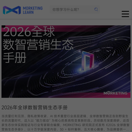
2026年全球数智营销生态手册
当流量红利见顶、隐私政策收紧、AI 技术重塑行业底层逻辑，全球数智营销正告别野蛮生
长的流量时代，迈入以 “能力驱动” 为核心的系统性变革新阶段。历经数月深度调研、近百
家生态伙伴实践验证与行业专家联合编撰，MORKETING 研究院正式发布《2026 全球数智
营销生态手册》，以十万字级深度内容、30 + 标杆案例、五大核心篇章，为品牌提供一套