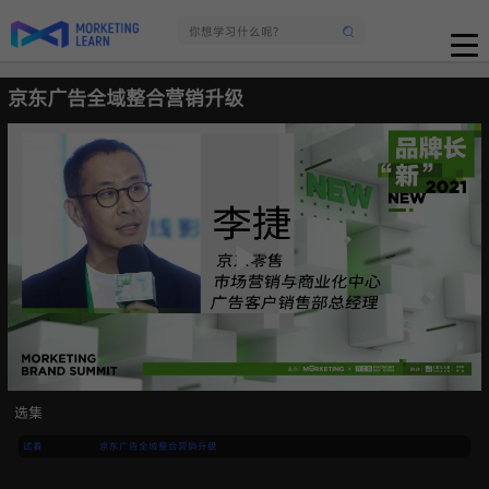
京东广告全域整合营销升级
选集
试看
京东广告全域整合营销升级