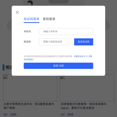
验证码登录
密码登录
手机号：
验证码：
发送验证码
更多精彩内容，敬请期待！
未注册手机登录时会自动创建新账号,注册即代表同意
《服务协议》
和
《隐
私权条款》
登录/注册
相关推荐
从数字营销到生成式AI：用AI重塑品牌与
深演智能CEO黄晓南：组合型武器AI
客户链接
Agent，重构万亿级决策战
#AI
#营销
#AI
#营销