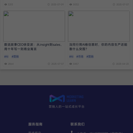
3213
2025-07-09
3032
2025-07-07
数说故事CEO徐亚波：从insight到sales，
当同行用AI卷创意时，你的内容生产还能
用十年写一则商业寓言
靠什么突围？
#AI
#营销
#AI
#市场
#营销
2864
2025-07-07
3457
2025-04-23
营销人的一站式成长平台
服务指南
联系我们