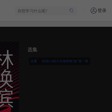
登录
选集
试看
钛动2.0助力出海营销“技”高一筹