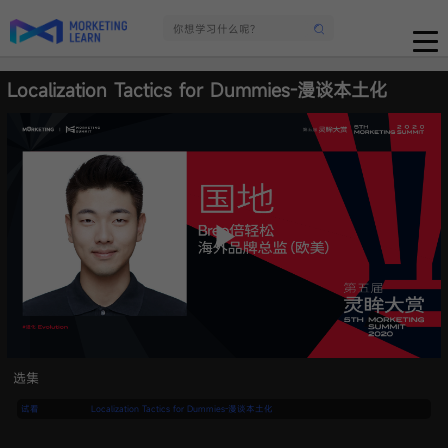
Localization Tactics for Dummies-漫谈本土化
选集
试看
Localization Tactics for Dummies-漫谈本土化