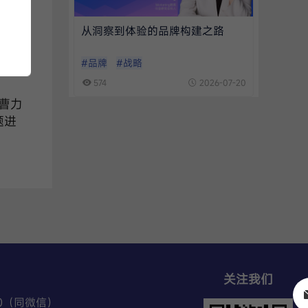
的货
户新
从洞察到体验的品牌构建之路
#品牌
#战略
574
2026-07-20
O曹力
题进
关注我们
70（同微信）