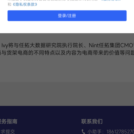
兴的内容电商，不仅实现快速增长，其增速还跑赢了传统
和
《隐私权条款》
趣的内容，创造新的购物场景和体验，可以有效地激发用
个新的增量机会。
登录/注册
过好的内容来触达更多消费者，实现提质增效呢？
O Ivy将与任拓大数据研究院执行院长、Nint任拓集团CM
商与货架电商的不同特点以及内容为电商带来的价值等问
服务指南
联系我们
需求提交
小助手：186127852